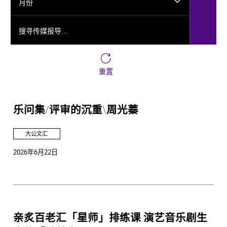
月份
搜寻传媒报导...
重置
乐问集/评审的沉重\周光蓁
大公文汇
2026年6月22日
亲炙百老汇「星师」排练课 演艺音乐剧生