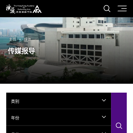
打开搜
香港演艺学院
主页
媒体
传媒报导
类别
年份
搜