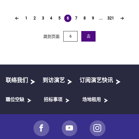
1
2
3
4
5
6
7
8
9
...
321
(current)
跳到页面
去
联络我们
到访演艺
订阅演艺快讯
職位空缺
招标事项
场地租用