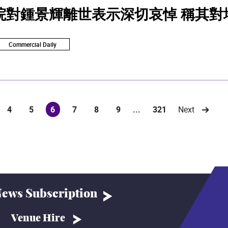
院對鍾景輝離世表示深切哀悼 稱其對
Commercial Daily
4
5
6
7
8
9
...
321
Next
(current)
ews Subscription
Venue Hire