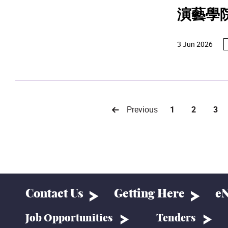
演藝學
3 Jun 2026
Previous
1
2
3
Contact Us
Getting Here
eN
Job Opportunities
Tenders