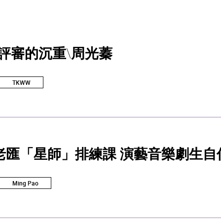
/評審的沉重\周光蓁
TKWW
老匯「星師」排練課 演藝音樂劇生自
Ming Pao