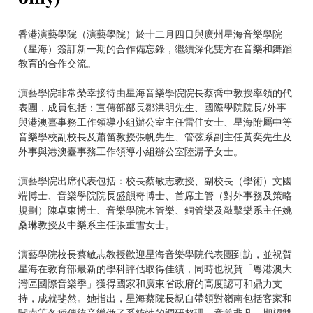
香港演藝學院（演藝學院）於十二月四日與廣州星海音樂學院
（星海）簽訂新一期的合作備忘錄，繼續深化雙方在音樂和舞蹈
教育的合作交流。
演藝學院非常榮幸接待由星海音樂學院院長蔡喬中教授率領的代
表團，成員包括：宣傳部部長鄒洪明先生、國際學院院長/外事
與港澳臺事務工作領導小組辦公室主任雷佳女士、星海附屬中等
音樂學校副校長及蕭笛教授張帆先生、管弦系副主任黃奕先生及
外事與港澳臺事務工作領導小組辦公室陸潺予女士。
演藝學院出席代表包括：校長蔡敏志教授、副校長（學術）文國
端博士、音樂學院院長盛韻奇博士、首席主管（對外事務及策略
規劃）陳卓東博士、音樂學院木管樂、銅管樂及敲擊樂系主任姚
桑琳教授及中樂系主任張重雪女士。
演藝學院校長蔡敏志教授歡迎星海音樂學院代表團到訪，並祝賀
星海在教育部最新的學科評估取得佳績，同時也祝賀「粵港澳大
灣區國際音樂季」獲得國家和廣東省政府的高度認可和鼎力支
持，成就斐然。她指出，星海蔡院長親自帶領對嶺南包括客家和
閩南等各種傳統音樂做了系統性的調研整理，意義非凡，期望雙