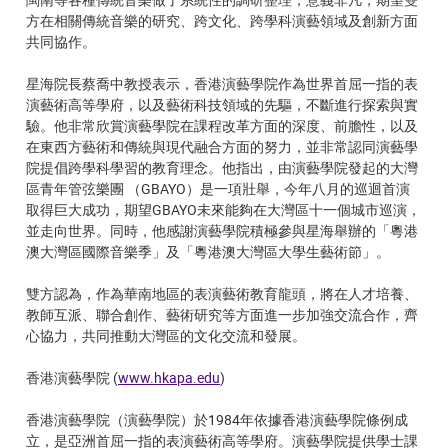
方在相關傳統音樂的研究、跨文化、跨學科演藝領域及創新方面
共同協作。
星海院長蔡喬中教授表示，香港演藝學院作為世界首屈一指的表
演藝術高等學府，以及藝術科技領域的先驅，不斷進行探索與實
驗。他非常欣賞演藝學院在課程改革方面的深度、前膽性，以及
在東西方藝術和傳統與現代融合方面的努力，並非常認同演藝學
院提倡跨學科學習的教育理念。他指出，由演藝學院發起的大灣
區青年管弦樂團 （GBAYO）是一項壯舉，今年八月的巡迴首演
取得巨大成功，期望GBAYO未來能夠在大灣區十一個城市巡演，
並走向世界。同時，他感謝演藝學院積極參與星海舉辦的「粵港
澳大灣區國際音樂季」及「粵港澳大灣區大學生藝術節」。
雙方認為，作為華南地區的表演藝術教育龍頭，將在人才培養、
教師互派、聯合創作、藝術研究等方面進一步加強交流合作，齊
心協力，共同推動大灣區的文化交流和發展。
香港演藝學院 (
www.hkapa.edu
)
香港演藝學院（演藝學院）於1984年依據香港演藝學院條例成
立，是亞洲首屈一指的表演藝術高等學府。演藝學院提供學士課