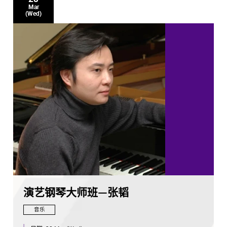
Mar
(Wed)
演艺钢琴大师班—张韬
音乐