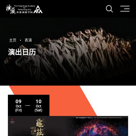
打开搜
香港演艺学院
主页
表演
演出日历
09
10
Oct
Oct
(Fri)
(Sat)