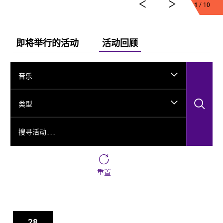
1
/ 10
舞剧《龟兹》集结了各方力量，佟睿睿担任总编导，文
史学者韩子勇担任编剧，主创团队汇集了制作人李东，
作曲家郭思达，执行编导何滔、王彭，舞美设计秦立
运，服装设计阳东霖，视觉总监王涵，编导李宏钧、魏
即将举行的活动
活动回顾
威、古力加娜提·沙塔尔、付阳雪，多媒体设计胡天骥，
灯光设计刘钊，造型设计徐彬，道具设计雷鹏等诸多国
内艺术家。舞剧以新疆艺术剧院歌舞团和新疆师范大学
音乐
的青年舞者为班底，携手国内优秀青年舞蹈艺术家共同
出演。
搜
类型
搜寻活动……
重置
28