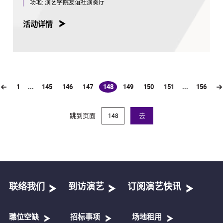
场地:
演艺学院友谊社演奏厅
活动详情
1
...
145
146
147
148
149
150
151
...
156
(current)
跳到页面
去
联络我们
到访演艺
订阅演艺快讯
職位空缺
招标事项
场地租用