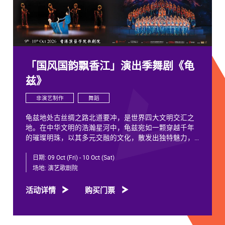
「国风国韵飘香江」演出季舞剧《龟
兹》
非演艺制作
舞蹈
龟兹地处古丝绸之路北道要冲，是世界四大文明交汇之
地。在中华文明的浩瀚星河中，龟兹宛如一颗穿越千年
的璀璨明珠，以其多元交融的文化，散发出独特魅力，
闪耀着不朽光芒。
日期:
09 Oct (Fri) - 10 Oct (Sat)
龟兹文化流淌着古往今来各族人民的印迹和血脉，从石
场地:
演艺歌剧院
窟壁画胡服供养人，到“苏幕遮”多民族律动，“你中有
我、我中有你”，成为新疆历史文化的鲜活注脚，更是中
活动详情
购买门票
华文明多元一体的生动见证。舞剧《龟兹》踏着印迹而
来，在罗什东行、玄奘西行跨时空交织中，把龟兹文化
艺术的交融流变搬上舞台。