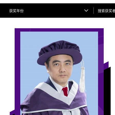
搜索获奖者姓
获奖年份