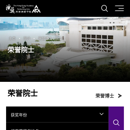
打开搜
香港演艺学院
主页
简介
荣誉博士 / 院士
荣誉院士
荣誉院士
荣誉博士
获奖年份
搜
搜索获奖者姓名...