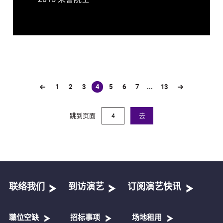
1
2
3
4
5
6
7
...
13
(current)
跳到页面
去
联络我们
到访演艺
订阅演艺快讯
職位空缺
招标事项
场地租用