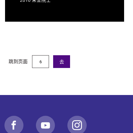
跳到页面
去