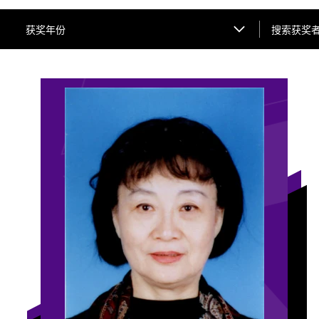
搜索获奖者姓
获奖年份