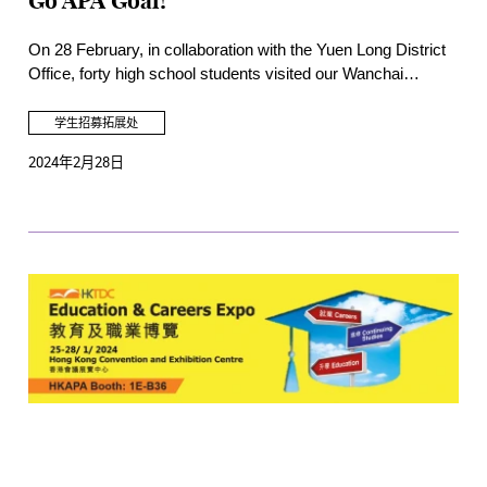
Go APA Goal!
On 28 February, in collaboration with the Yuen Long District
Office, forty high school students visited our Wanchai
Campus to learn more about the study pathway of the
School of Theatre and Entertainment Arts from Ash Ng,
学生招募拓展处
Lecturer (Stage and Event Management), alongside an
2024年2月28日
exciting campus tour of our performance venues and
teaching spaces. Go APA Goal! is an integrated life planning
programme that offers career talks, student/alumni sharing
and campus tour tailored for secondary school students.