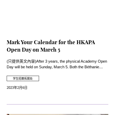
Mark Your Calendar for the HKAPA
Open Day on March 5
(只提供英文內容)After 3 years, the physical Academy Open
Day will be held on Sunday, March 5. Both the Béthanie
Landmark Heritage Campus and the Wanchai Main Campus
will be open to the public.
学生招募拓展处
2023年2月6日