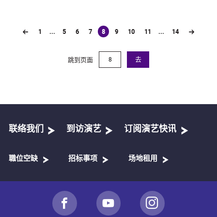
1
...
5
6
7
8
9
10
11
...
14
(current)
跳到页面
去
联络我们
到访演艺
订阅演艺快讯
職位空缺
招标事项
场地租用