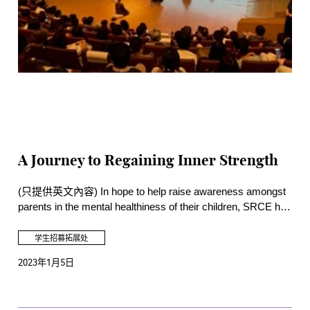
A Journey to Regaining Inner Strength
(只提供英文內容) In hope to help raise awareness amongst
parents in the mental healthiness of their children, SRCE had
organised a workshop for releasing pressure in a sustainable
and self-sufficient way through sound.
学生招募拓展处
2023年1月5日