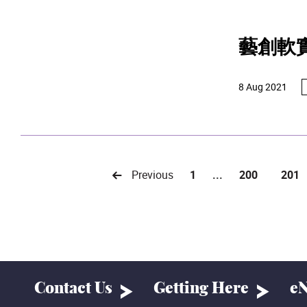
藝創軟
8 Aug 2021
Previous
1
...
200
201
Contact Us
Getting Here
eN