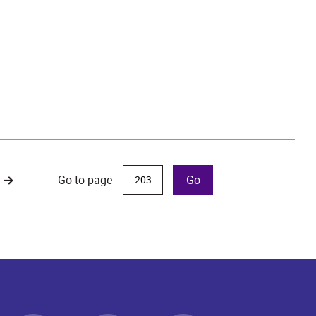
Go to page
Go