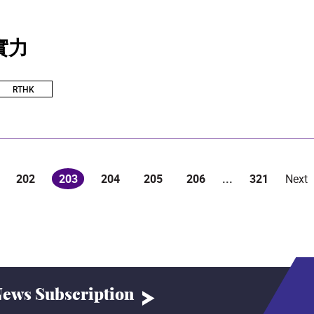
實力
RTHK
202
203
204
205
206
...
321
Next
(current)
ews Subscription