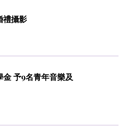
婚禮攝影
金 予9名青年音樂及