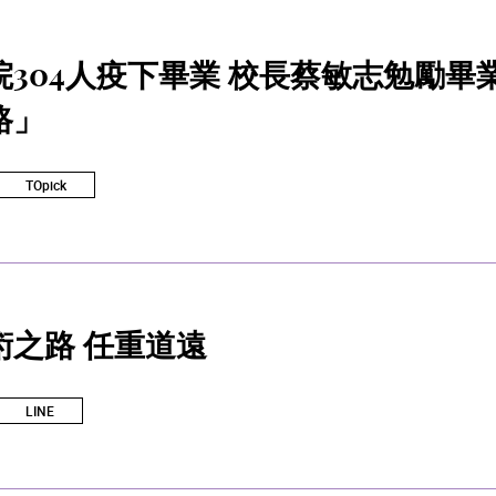
院304人疫下畢業 校長蔡敏志勉勵
路」
TOpick
術之路 任重道遠
LINE