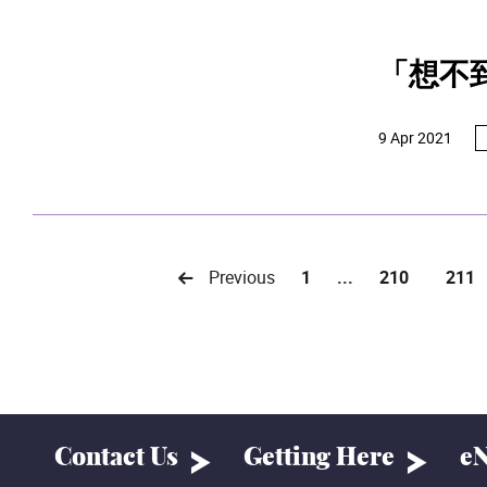
「想不
9 Apr 2021
Previous
1
...
210
211
Contact Us
Getting Here
eN