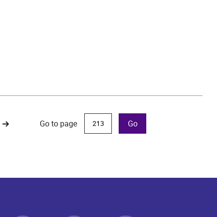
Go to page
Go