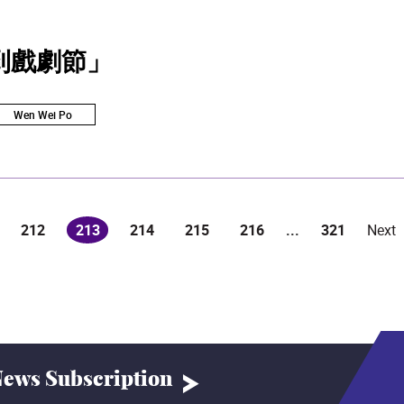
到戲劇節」
Wen Wei Po
212
213
214
215
216
...
321
Next
(current)
ews Subscription