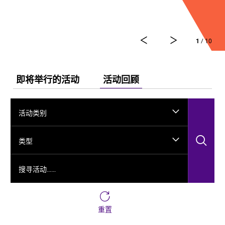
舞剧《龟兹》集结了各方力量，佟睿睿担任总编导，文
史学者韩子勇担任编剧，主创团队汇集了制作人李东，
作曲家郭思达，执行编导何滔、王彭，舞美设计秦立
1
/ 10
运，服装设计阳东霖，视觉总监王涵，编导李宏钧、魏
威、古力加娜提·沙塔尔、付阳雪，多媒体设计胡天骥，
灯光设计刘钊，造型设计徐彬，道具设计雷鹏等诸多国
内艺术家。舞剧以新疆艺术剧院歌舞团和新疆师范大学
即将举行的活动
活动回顾
的青年舞者为班底，携手国内优秀青年舞蹈艺术家共同
出演。
活动类别
搜
类型
搜寻活动……
重置