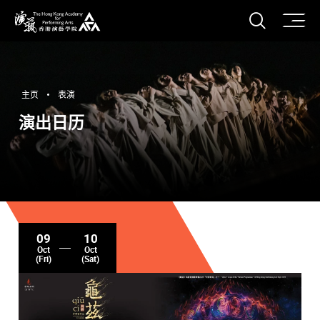
打开搜
香港演艺学院
主页
表演
演出日历
09
10
Oct
Oct
(Fri)
(Sat)