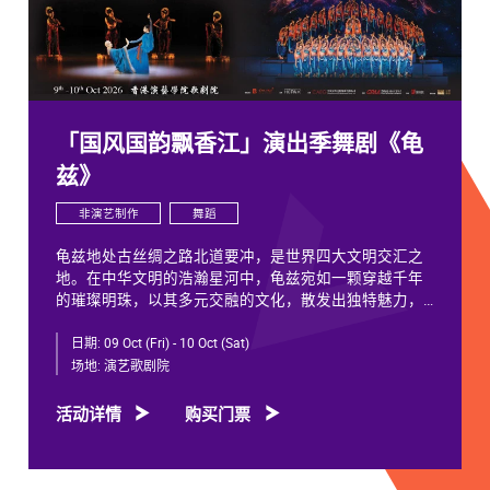
「国风国韵飘香江」演出季舞剧《龟
兹》
非演艺制作
舞蹈
龟兹地处古丝绸之路北道要冲，是世界四大文明交汇之
地。在中华文明的浩瀚星河中，龟兹宛如一颗穿越千年
的璀璨明珠，以其多元交融的文化，散发出独特魅力，
闪耀着不朽光芒。
日期:
09 Oct (Fri) - 10 Oct (Sat)
龟兹文化流淌着古往今来各族人民的印迹和血脉，从石
场地:
演艺歌剧院
窟壁画胡服供养人，到“苏幕遮”多民族律动，“你中有
我、我中有你”，成为新疆历史文化的鲜活注脚，更是中
活动详情
购买门票
华文明多元一体的生动见证。舞剧《龟兹》踏着印迹而
来，在罗什东行、玄奘西行跨时空交织中，把龟兹文化
艺术的交融流变搬上舞台。