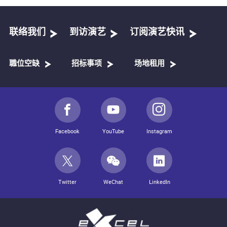
琵琶: 黄心鋭
二胡: 卓诗璇
笙: 周俐贤
联络我们
到访演艺
订阅演艺快讯
电子琴/键盘: 许坚隆
吉他: 吴家兴
古筝: 沈琦
職位空缺
招标事项
场地租用
大提琴: 庄家欢
Facebook
YouTube
Instagram
Twitter
WeChat
LinkedIn