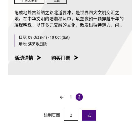
非演艺制作
舞蹈
Franck
绿色剧场研究伙伴：香港演艺学院
龟兹地处古丝绸之路北道要冲，是世界四大文明交汇之
香港演艺博览2026「伙伴节目」及「亚艺无疆」艺术节
地。在中华文明的浩瀚星河中，龟兹宛如一颗穿越千年的
2026节目之一。
璀璨明珠，以其多元交融的文化，散发出独特魅力，闪耀
艺术统筹: 杨云涛
着不朽光芒。
编舞: 黄磊
日期:
09 Oct (Fri) - 10 Oct (Sat)
助理编舞: 华琪钰
龟兹文化流淌着古往今来各族人民的印迹和血脉，从石窟
场地:
演艺歌剧院
概念及创作总监(音乐): 黄圣苗博士^
壁画胡服供养人，到“苏幕遮”多民族律动，“你中有我、我
创意发展总监(音乐): 黄心鋭^
中有你”，成为新疆历史文化的鲜活注脚，更是中华文明多
活动详情
购买门票
作曲及音乐制作: 冯文甫^, 赵俊毅^, 蓝佐珥^, 骆思卫^
元一体的生动见证。舞剧《龟兹》踏着印迹而来，在罗什
剧场构作及表演指导: 梁晓端
东行、玄奘西行跨时空交织中，把龟兹文化艺术的交融流
布景设计: 黄逸君
变搬上舞台。
副布景设计: 黄乐瑶
服装设计: 林璟如
舞剧《龟兹》集结了各方力量，佟睿睿担任总编导，文史
灯光设计: 翁焯纶
学者韩子勇担任编剧，主创团队汇集了制作人李东，作曲
1
2
音响设计: 黎智勇
(current)
家郭思达，执行编导何滔、王彭，舞美设计秦立运，服装
乐团音响设计: 张博宬^
设计阳东霖，视觉总监王涵，编导李宏钧、魏威、古力加
监听工程师: 胡伟政^
娜提·沙塔尔、付阳雪，多媒体设计胡天骥，灯光设计刘
跳到页面
去
数码影像设计: 成博民
钊，造型设计徐彬，道具设计雷鹏等诸多国内艺术家。舞
^新加坡鼟乐团成员
剧以新疆艺术剧院歌舞团和新疆师范大学的青年舞者为班
演出: 香港舞蹈团
底，携手国内优秀青年舞蹈艺术家共同出演。
现场演奏: 新加坡鼟乐团