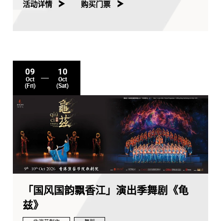
雅」的精神，反思生活的深意。
活动详情
购买门票
在都市的喧嚣中，舞蹈、剧场与音乐交织出生命的节奏，
每一舞步、每一对话、每一旋律，皆是对八雅的深刻反
思。此心灵旅程探索情感的深度，修炼出人与环境息息相
关的智慧，寻找失落的平衡与宁静。
09
10
Oct
Oct
(Fri)
(Sat)
作品延伸中华文化与自然和谐共处的哲思，融入绿色剧场
理念，尽量选用可再生或可重用材料，减少碳足迹，传承
文化的同时实践环境责任。这场跨越香港与新加坡的艺术
对话，将以独特视角绽放非遗的当代魅力。
《八・雅》为香港演艺博览2026「伙伴节目」及「亚艺无
疆」艺术节2026节目之一。
主办：香港舞蹈团
联合制作：新加坡鼟乐团
冠名赞助：招商局慈善基金会
「国风国韵飘香江」演出季舞剧《龟
主要赞助：信和集团、黄廷方慈善基金
兹》
支持：香港演艺博览、新加坡文化、社区及青年部、国家
艺术理事会 (新加坡)、丰树、Bernice & Christopher