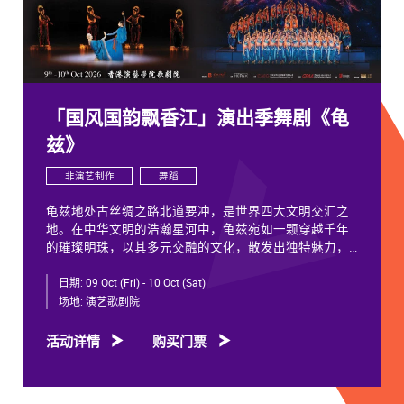
「国风国韵飘香江」演出季舞剧《龟
兹》
非演艺制作
舞蹈
龟兹地处古丝绸之路北道要冲，是世界四大文明交汇之
地。在中华文明的浩瀚星河中，龟兹宛如一颗穿越千年
的璀璨明珠，以其多元交融的文化，散发出独特魅力，
闪耀着不朽光芒。
日期:
09 Oct (Fri) - 10 Oct (Sat)
龟兹文化流淌着古往今来各族人民的印迹和血脉，从石
场地:
演艺歌剧院
窟壁画胡服供养人，到“苏幕遮”多民族律动，“你中有
我、我中有你”，成为新疆历史文化的鲜活注脚，更是中
活动详情
购买门票
华文明多元一体的生动见证。舞剧《龟兹》踏着印迹而
来，在罗什东行、玄奘西行跨时空交织中，把龟兹文化
艺术的交融流变搬上舞台。