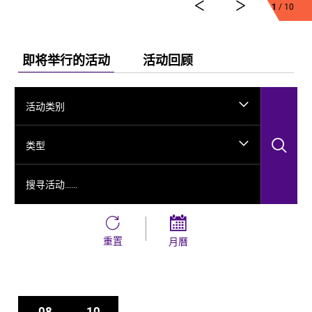
1
/ 10
舞剧《龟兹》集结了各方力量，佟睿睿担任总编导，文
史学者韩子勇担任编剧，主创团队汇集了制作人李东，
作曲家郭思达，执行编导何滔、王彭，舞美设计秦立
运，服装设计阳东霖，视觉总监王涵，编导李宏钧、魏
即将举行的活动
活动回顾
威、古力加娜提·沙塔尔、付阳雪，多媒体设计胡天骥，
灯光设计刘钊，造型设计徐彬，道具设计雷鹏等诸多国
内艺术家。舞剧以新疆艺术剧院歌舞团和新疆师范大学
活动类别
的青年舞者为班底，携手国内优秀青年舞蹈艺术家共同
出演。
搜
类型
搜寻活动……
重置
月曆
08
10