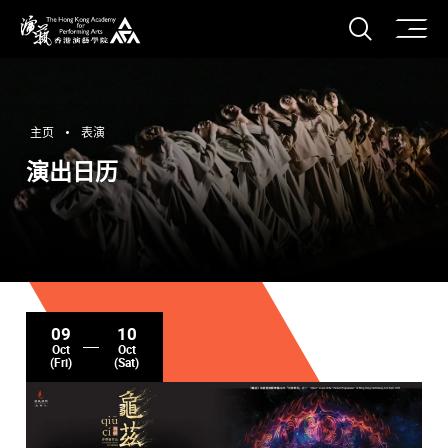
打开搜
香港演艺学院
主页
表演
演出日历
09
10
Oct
Oct
(Fri)
(Sat)