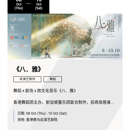
Oct
Oct
(Thu)
(Sat)
《八．雅》
非演艺制作
舞蹈
舞蹈 x 剧场 x 跨文化音乐《八．雅》
香港舞蹈团主办，新加坡鼟乐团联合制作，招商局慈善基
金会呈献全新原创作品《八．雅》，以琴、棋、书、画、
日期:
08 Oct (Thu) - 10 Oct (Sat)
诗、香、花、茶的中华文化精髓为灵感，融合传统与当代
剧场形式，细腻呈现东方美学的雅韵。乐团突破古典框
场地:
香港赛马会演艺剧院
架，现场演绎混合曲风；舞者则以肢体语言，探索「八