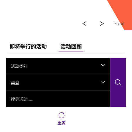
舞剧《龟兹》集结了各方力量，佟睿睿担任总编导，文
史学者韩子勇担任编剧，主创团队汇集了制作人李东，
作曲家郭思达，执行编导何滔、王彭，舞美设计秦立
1
/ 10
运，服装设计阳东霖，视觉总监王涵，编导李宏钧、魏
威、古力加娜提·沙塔尔、付阳雪，多媒体设计胡天骥，
灯光设计刘钊，造型设计徐彬，道具设计雷鹏等诸多国
内艺术家。舞剧以新疆艺术剧院歌舞团和新疆师范大学
即将举行的活动
活动回顾
的青年舞者为班底，携手国内优秀青年舞蹈艺术家共同
出演。
活动类别
搜
类型
搜寻活动……
重置