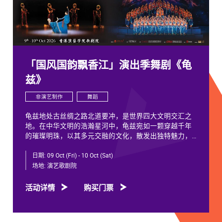
「国风国韵飘香江」演出季舞剧《龟
兹》
非演艺制作
舞蹈
龟兹地处古丝绸之路北道要冲，是世界四大文明交汇之
地。在中华文明的浩瀚星河中，龟兹宛如一颗穿越千年
的璀璨明珠，以其多元交融的文化，散发出独特魅力，
闪耀着不朽光芒。
日期:
09 Oct (Fri) - 10 Oct (Sat)
龟兹文化流淌着古往今来各族人民的印迹和血脉，从石
场地:
演艺歌剧院
窟壁画胡服供养人，到“苏幕遮”多民族律动，“你中有
我、我中有你”，成为新疆历史文化的鲜活注脚，更是中
活动详情
购买门票
华文明多元一体的生动见证。舞剧《龟兹》踏着印迹而
来，在罗什东行、玄奘西行跨时空交织中，把龟兹文化
艺术的交融流变搬上舞台。