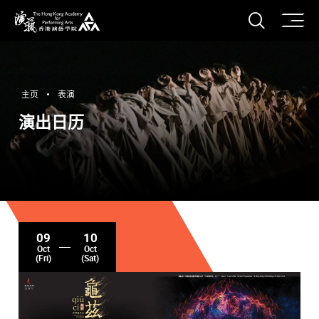
打开搜
香港演艺学院
主页
表演
演出日历
09
10
Oct
Oct
(Fri)
(Sat)