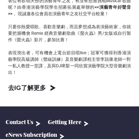
各位有歌唱天份的演藝青年之友，有沒有想過挑戰Musical 歌曲
呢？由香港演藝學院學生招募拓展處舉辦的
<<演藝青年好聲音
>>
， 現誠邀各位會員在演藝青年之友社交平台較量！
只要你熱愛唱歌、喜歡音樂劇，而且夢想成為表演藝術家，你就
要把握機會 Remix 經典音樂劇歌曲《螢火蟲》男/女版或自行製
作《螢火蟲》影片，參加比賽！
表現突出者，可有機會上電台節目唱live；冠軍可獲得到香港演
藝學院高級講師（聲線訓練）及音樂劇課程主管李頴康老師一對
一私人教授一堂課，及與DJ啤梨一同欣賞演藝學院大型音樂劇演
出！
去IG了解更多
Contact Us
Getting Here
eNews Subscription