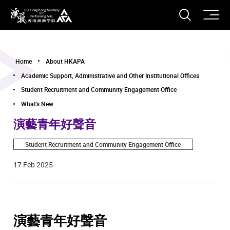
O
Open S
The Hong Kong Academy for Performing Arts
Home
About HKAPA
Academic Support, Administrative and Other Institutional Offices
Student Recruitment and Community Engagement Office
What's New
演藝青年好聲音
Student Recruitment and Community Engagement Office
17 Feb 2025
演藝青年好聲音