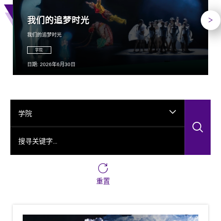
下
我们的追梦时光
我们的追梦时光
学院
日期: 2026年6月30日
学院
搜
搜寻关键字…
重置