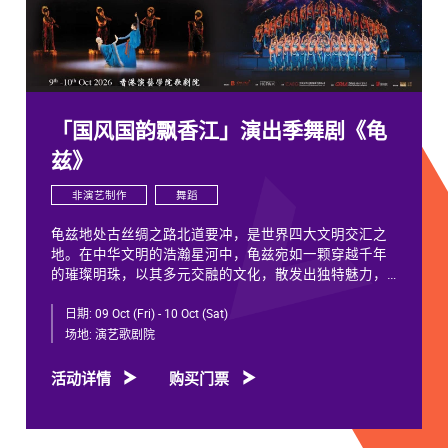
「国风国韵飘香江」演出季舞剧《龟
兹》
非演艺制作
舞蹈
龟兹地处古丝绸之路北道要冲，是世界四大文明交汇之
地。在中华文明的浩瀚星河中，龟兹宛如一颗穿越千年
的璀璨明珠，以其多元交融的文化，散发出独特魅力，
闪耀着不朽光芒。
日期:
09 Oct (Fri) - 10 Oct (Sat)
龟兹文化流淌着古往今来各族人民的印迹和血脉，从石
场地:
演艺歌剧院
窟壁画胡服供养人，到“苏幕遮”多民族律动，“你中有
我、我中有你”，成为新疆历史文化的鲜活注脚，更是中
活动详情
购买门票
华文明多元一体的生动见证。舞剧《龟兹》踏着印迹而
来，在罗什东行、玄奘西行跨时空交织中，把龟兹文化
艺术的交融流变搬上舞台。