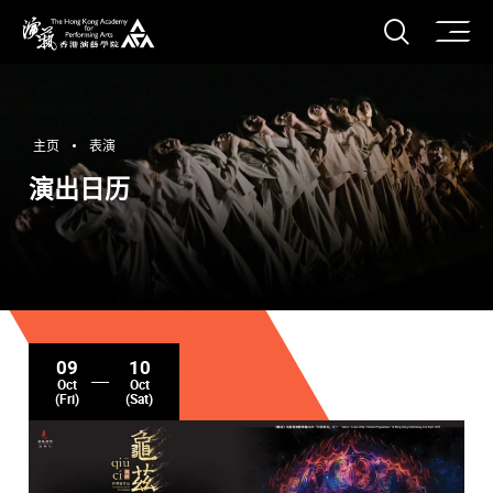
打开搜
香港演艺学院
主页
表演
演出日历
09
10
Oct
Oct
(Fri)
(Sat)