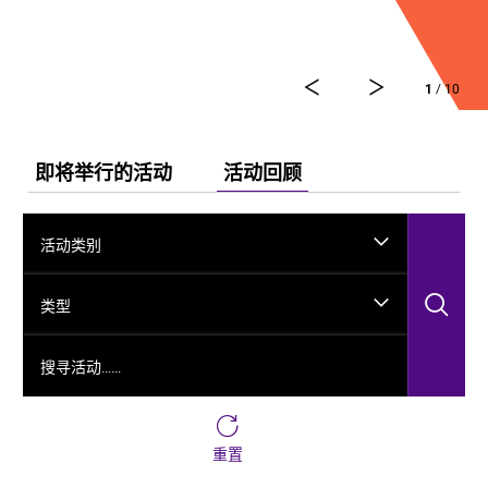
舞剧《龟兹》集结了各方力量，佟睿睿担任总编导，文
史学者韩子勇担任编剧，主创团队汇集了制作人李东，
作曲家郭思达，执行编导何滔、王彭，舞美设计秦立
1
/ 10
运，服装设计阳东霖，视觉总监王涵，编导李宏钧、魏
威、古力加娜提·沙塔尔、付阳雪，多媒体设计胡天骥，
灯光设计刘钊，造型设计徐彬，道具设计雷鹏等诸多国
内艺术家。舞剧以新疆艺术剧院歌舞团和新疆师范大学
即将举行的活动
活动回顾
的青年舞者为班底，携手国内优秀青年舞蹈艺术家共同
出演。
活动类别
搜
类型
搜寻活动……
重置