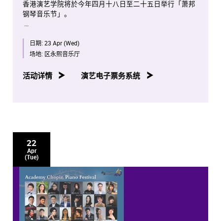
香港演艺学院将於今年四月十八日至二十五日举行「萧邦
钢琴音乐节」。
是次项目将会是全球首次将全部萧邦钢琴独奏作品按照作
日期:
23 Apr (Wed)
品编号年序，并由演艺学院钢琴系老师、学生及校友携手
演出。
场地:
区永熙音乐厅
八场音乐会亦将於香港电台第四台容后播放。
活动详情
演艺电子票务系统
22
Apr
(Tue)