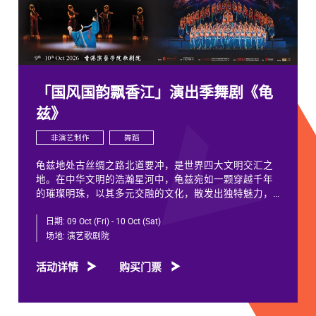
「国风国韵飘香江」演出季舞剧《龟
兹》
非演艺制作
舞蹈
龟兹地处古丝绸之路北道要冲，是世界四大文明交汇之
地。在中华文明的浩瀚星河中，龟兹宛如一颗穿越千年
的璀璨明珠，以其多元交融的文化，散发出独特魅力，
闪耀着不朽光芒。
日期:
09 Oct (Fri) - 10 Oct (Sat)
龟兹文化流淌着古往今来各族人民的印迹和血脉，从石
场地:
演艺歌剧院
窟壁画胡服供养人，到“苏幕遮”多民族律动，“你中有
我、我中有你”，成为新疆历史文化的鲜活注脚，更是中
活动详情
购买门票
华文明多元一体的生动见证。舞剧《龟兹》踏着印迹而
来，在罗什东行、玄奘西行跨时空交织中，把龟兹文化
艺术的交融流变搬上舞台。