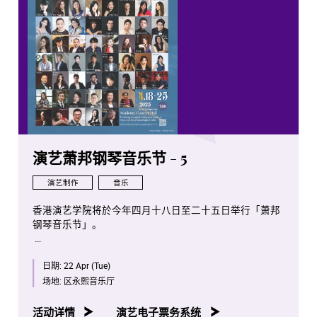
演艺萧邦钢琴音乐节 - 5
演艺制作
音乐
香港演艺学院将於今年四月十八日至二十五日举行「萧邦
钢琴音乐节」。
是次项目将会是全球首次将全部萧邦钢琴独奏作品按照作
日期:
22 Apr (Tue)
品编号年序，并由演艺学院钢琴系老师、学生及校友携手
演出。
场地:
区永熙音乐厅
八场音乐会亦将於香港电台第四台容后播放。
活动详情
演艺电子票务系统