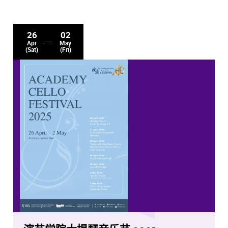
26
02
Apr
May
(Sat)
(Fri)