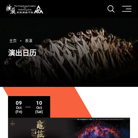
打开搜
香港演艺学院
主页
表演
演出日历
09
10
Oct
Oct
(Fri)
(Sat)