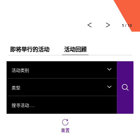
舞剧《龟兹》集结了各方力量，佟睿睿担任总编导，文
史学者韩子勇担任编剧，主创团队汇集了制作人李东，
作曲家郭思达，执行编导何滔、王彭，舞美设计秦立
1
/ 10
运，服装设计阳东霖，视觉总监王涵，编导李宏钧、魏
威、古力加娜提·沙塔尔、付阳雪，多媒体设计胡天骥，
灯光设计刘钊，造型设计徐彬，道具设计雷鹏等诸多国
内艺术家。舞剧以新疆艺术剧院歌舞团和新疆师范大学
即将举行的活动
活动回顾
的青年舞者为班底，携手国内优秀青年舞蹈艺术家共同
出演。
活动类别
搜
类型
搜寻活动……
重置