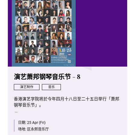
演艺萧邦钢琴音乐节 - 8
演艺制作
音乐
香港演艺学院将於今年四月十八日至二十五日举行「萧邦
钢琴音乐节」。
是次项目将会是全球首次将全部萧邦钢琴独奏作品按照作
日期:
25 Apr (Fri)
品编号年序，并由演艺学院钢琴系老师、学生及校友携手
演出。
场地:
区永熙音乐厅