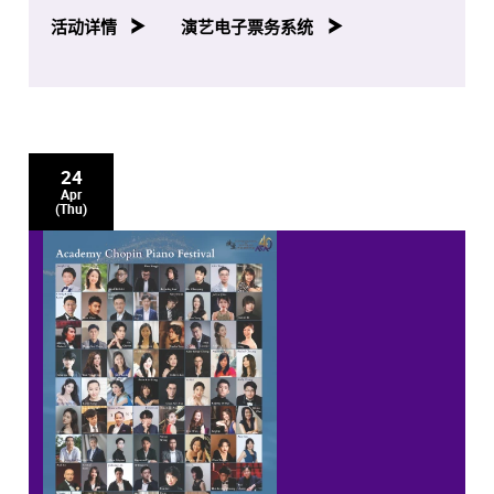
八场音乐会亦将於香港电台第四台容后播放。
活动详情
演艺电子票务系统
24
Apr
(Thu)