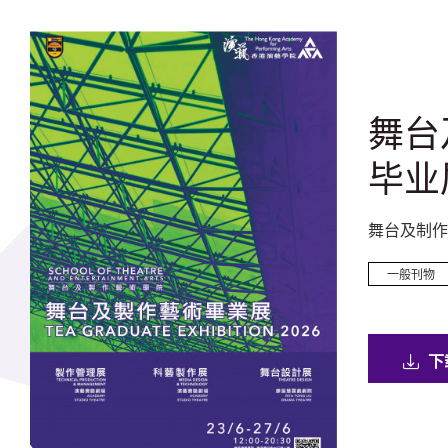
舞台
毕业展
舞台及制作
一般刊物
演艺学院简介
伯大尼 –
下
迹校园
一般刊物
一般刊物